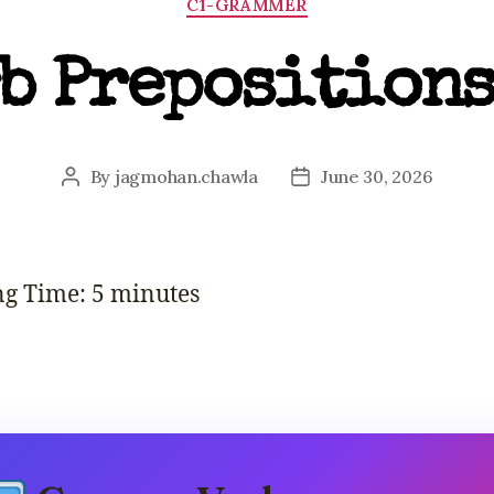
C1-GRAMMER
b Prepositions
By
jagmohan.chawla
June 30, 2026
Post
Post
author
date
ng Time:
5
minutes