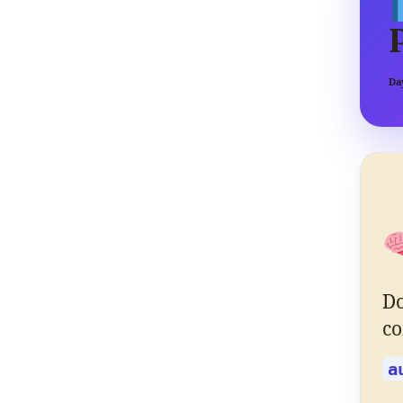
Day
Do
co
a