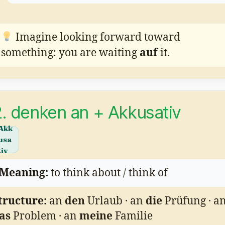
Imagine looking forward toward
something: you are waiting
auf
it.
. denken an + Akkusativ
Akk
usa
tiv
Meaning:
to think about / think of
tructure:
an
den
Urlaub · an
die
Prüfung · a
as
Problem · an
meine
Familie