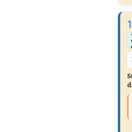
1
S
d