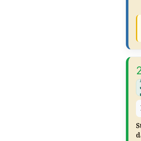
2
S
d