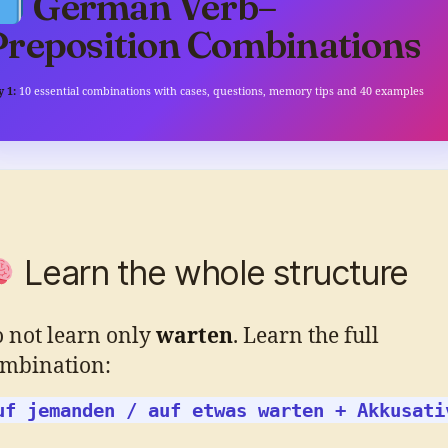
German Verb–
Preposition Combinations
 1:
10 essential combinations with cases, questions, memory tips and 40 examples
Learn the whole structure
 not learn only
warten
. Learn the full
mbination:
uf jemanden / auf etwas warten + Akkusati