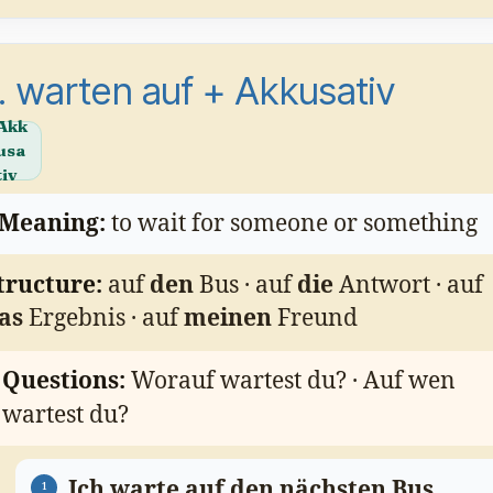
. warten auf + Akkusativ
Akk
usa
tiv
Meaning:
to wait for someone or something
tructure:
auf
den
Bus · auf
die
Antwort · auf
as
Ergebnis · auf
meinen
Freund
Questions:
Worauf wartest du? · Auf wen
wartest du?
Ich warte auf den nächsten Bus.