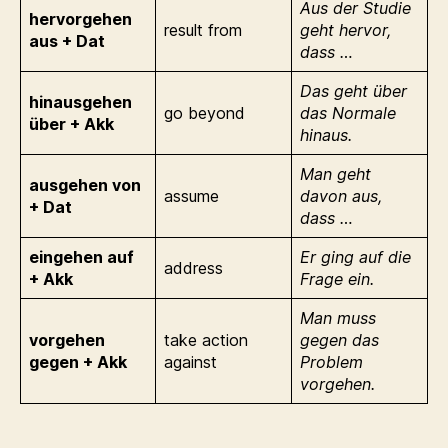
Aus der Studie
hervorgehen
result from
geht hervor,
aus + Dat
dass …
Das geht über
hinausgehen
go beyond
das Normale
über + Akk
hinaus.
Man geht
ausgehen von
assume
davon aus,
+ Dat
dass …
eingehen auf
Er ging auf die
address
+ Akk
Frage ein.
Man muss
vorgehen
take action
gegen das
gegen + Akk
against
Problem
vorgehen.