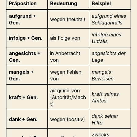
Präposition
Bedeutung
Beispiel
aufgrund +
aufgrund eines
wegen (neutral)
Gen.
Schlaganfalls
infolge eines
infolge + Gen.
als Folge von
Unfalls
angesichts +
in Anbetracht
angesichts der
Gen.
von
Lage
mangels +
wegen Fehlen
mangels
Gen.
von
Beweisen
aufgrund von
kraft seines
kraft + Gen.
(Autorität/Mach
Amtes
t)
dank seiner
dank + Gen.
wegen (positiv)
Hilfe
zwecks