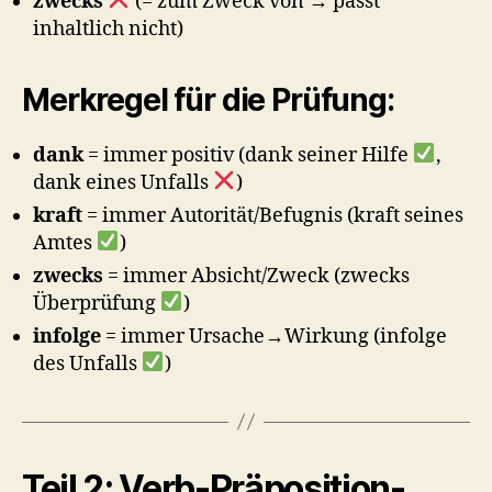
zwecks
(= zum Zweck von → passt
inhaltlich nicht)
Merkregel für die Prüfung:
dank
= immer positiv (dank seiner Hilfe
,
dank eines Unfalls
)
kraft
= immer Autorität/Befugnis (kraft seines
Amtes
)
zwecks
= immer Absicht/Zweck (zwecks
Überprüfung
)
infolge
= immer Ursache→Wirkung (infolge
des Unfalls
)
Teil 2: Verb-Präposition-