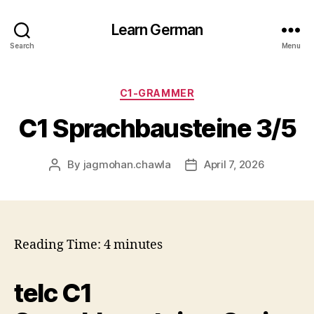
Learn German
Search
Menu
Categories
C1-GRAMMER
C1 Sprachbausteine 3/5
By
jagmohan.chawla
April 7, 2026
Post
Post
author
date
Reading Time:
4
minutes
telc C1