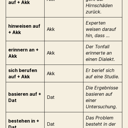
auf + Akk
Hirnschäden
zurück.
Experten
hinweisen auf
Akk
weisen darauf
+ Akk
hin, dass …
Der Tonfall
erinnern an +
Akk
erinnerte an
Akk
einen Dialekt.
sich berufen
Er berief sich
Akk
auf + Akk
auf eine Studie.
Die Ergebnisse
basieren auf +
basieren auf
Dat
Dat
einer
Untersuchung.
Das Problem
bestehen in +
Dat
besteht in der
Dat