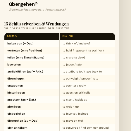
übergehen?
Shall we perhaps move on to the next aspect?
15 Schlüsselverben & Wendungen
THE DIVERSE VOCABULARY BEHIND THESE QUESTIONS
DEUTSCH
ENGLISH
halten von (+ Dat.)
to think of / make of
vertreten (eine Position)
to hold / represent (a position)
teilen (eine Einschätzung)
to share (a view)
bewerten
to judge / rate
zurückführen (auf + Akk.)
to attribute to / trace back to
überwiegen
to outweigh / predominate
entgegnen
to counter / reply
hinterfragen
to question critically
ansetzen (an + Dat.)
to start / tackle at
abwägen
to weigh up
einbeziehen
to involve / include
übergehen (zu + Dat.)
to move on (to)
sich annähern
to converge / find common ground