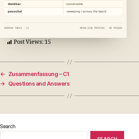
denkbar
conceivable
pauschal
sweeping / across the board
GERMAN TADKA · C1
MÜNDLICHE PRÜFUNG · 50 FRAGEN
Post Views:
15
←
Zusammenfassung – C1
→
Questions and Answers
Search
SEARCH