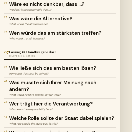
Wäre es nicht denkbar, dass …?
36
Wouldn’t it be conceivable that …?
Was wäre die Alternative?
37
What would the alternative be?
Wen würde das am stärksten treffen?
38
Who would that hit hardest?
07
Lösung & Handlungsbedarf
SOLUTIONS & ACTION
Wie ließe sich das am besten lösen?
39
How could that best be solved?
Was müsste sich Ihrer Meinung nach
40
ändern?
What would need to change, in your view?
Wer trägt hier die Verantwortung?
41
Who bears the responsibility here?
Welche Rolle sollte der Staat dabei spielen?
42
What role should the state play in this?
43