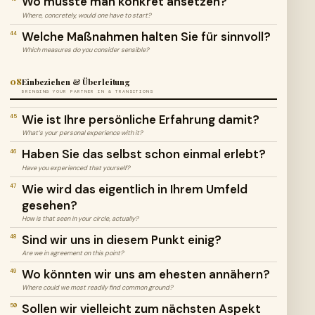
Wo müsste man konkret ansetzen?
Where, concretely, would one have to start?
Welche Maßnahmen halten Sie für sinnvoll?
44
Which measures do you consider sensible?
08
Einbeziehen & Überleitung
BRINGING YOUR PARTNER IN & TRANSITIONS
Wie ist Ihre persönliche Erfahrung damit?
45
What’s your personal experience with it?
Haben Sie das selbst schon einmal erlebt?
46
Have you experienced that yourself?
Wie wird das eigentlich in Ihrem Umfeld
47
gesehen?
How is that seen in your circle, actually?
Sind wir uns in diesem Punkt einig?
48
Are we in agreement on this point?
Wo könnten wir uns am ehesten annähern?
49
Where could we most readily find common ground?
Sollen wir vielleicht zum nächsten Aspekt
50