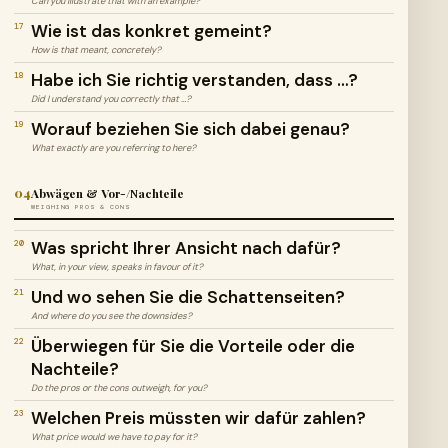
Can you illustrate that with an example?
Wie ist das konkret gemeint?
17
How is that meant, concretely?
Habe ich Sie richtig verstanden, dass …?
18
Did I understand you correctly that …?
Worauf beziehen Sie sich dabei genau?
19
What exactly are you referring to here?
04
Abwägen & Vor-/Nachteile
WEIGHING PROS & CONS
Was spricht Ihrer Ansicht nach dafür?
20
What, in your view, speaks in favour of it?
Und wo sehen Sie die Schattenseiten?
21
And where do you see the downsides?
Überwiegen für Sie die Vorteile oder die
22
Nachteile?
Do the pros or the cons outweigh, for you?
Welchen Preis müssten wir dafür zahlen?
23
What price would we have to pay for it?