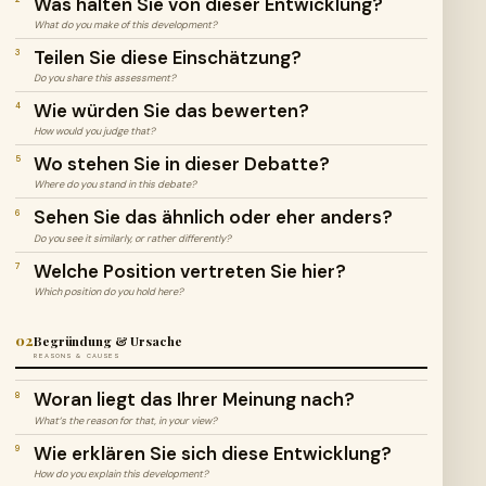
Was halten Sie von dieser Entwicklung?
What do you make of this development?
Teilen Sie diese Einschätzung?
3
Do you share this assessment?
Wie würden Sie das bewerten?
4
How would you judge that?
Wo stehen Sie in dieser Debatte?
5
Where do you stand in this debate?
Sehen Sie das ähnlich oder eher anders?
6
Do you see it similarly, or rather differently?
Welche Position vertreten Sie hier?
7
Which position do you hold here?
02
Begründung & Ursache
REASONS & CAUSES
Woran liegt das Ihrer Meinung nach?
8
What’s the reason for that, in your view?
Wie erklären Sie sich diese Entwicklung?
9
How do you explain this development?