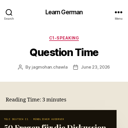
Learn German
Search
Menu
Categories
C1-SPEAKING
Question Time
By
jagmohan.chawla
June 23, 2026
Post
Post
author
date
Reading Time:
3
minutes
TELC DEUTSCH C1 · MÜNDLICHER AUSDRUCK
50 Fragen für die Diskussion