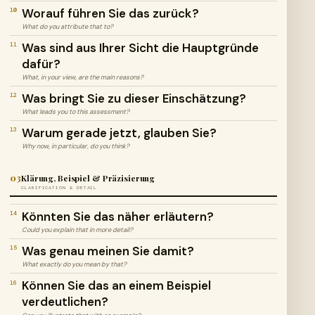
Worauf führen Sie das zurück?
10
What do you attribute that to?
Was sind aus Ihrer Sicht die Hauptgründe
11
dafür?
What, in your view, are the main reasons?
Was bringt Sie zu dieser Einschätzung?
12
What leads you to this assessment?
Warum gerade jetzt, glauben Sie?
13
Why now, in particular, do you think?
03
Klärung, Beispiel & Präzisierung
CLARIFICATION & DETAIL
Könnten Sie das näher erläutern?
14
Could you explain that in more detail?
Was genau meinen Sie damit?
15
What exactly do you mean by that?
Können Sie das an einem Beispiel
16
verdeutlichen?