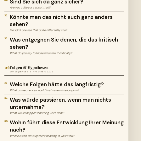
Sind Sie sich da ganz sicher?
30
Are you quite sure about that?
Könnte man das nicht auch ganz anders
31
sehen?
Couldn’t one see that quite differently, too?
Was entgegnen Sie denen, die das kritisch
32
sehen?
What do you say to those who view it critically?
06
Folgen & Hypothesen
CONSEQUENCES & HYPOTHETICALS
Welche Folgen hätte das langfristig?
33
What consequences would that have in the long run?
Was würde passieren, wenn man nichts
34
unternähme?
What would happen if nothing were done?
Wohin führt diese Entwicklung Ihrer Meinung
35
nach?
Where is this development heading, in your view?