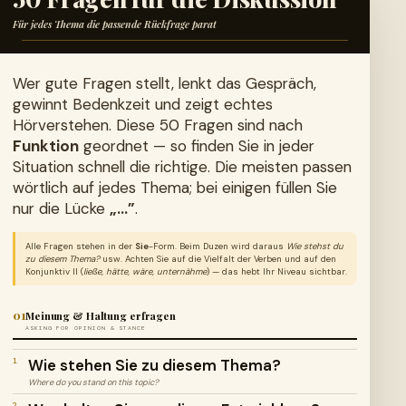
Für jedes Thema die passende Rückfrage parat
Wer gute Fragen stellt, lenkt das Gespräch,
gewinnt Bedenkzeit und zeigt echtes
Hörverstehen. Diese 50 Fragen sind nach
Funktion
geordnet — so finden Sie in jeder
Situation schnell die richtige. Die meisten passen
wörtlich auf jedes Thema; bei einigen füllen Sie
nur die Lücke
„…”
.
Alle Fragen stehen in der
Sie
-Form. Beim Duzen wird daraus
Wie stehst du
zu diesem Thema?
usw. Achten Sie auf die Vielfalt der Verben und auf den
Konjunktiv II (
ließe, hätte, wäre, unternähme
) — das hebt Ihr Niveau sichtbar.
01
Meinung & Haltung erfragen
ASKING FOR OPINION & STANCE
Wie stehen Sie zu diesem Thema?
1
Where do you stand on this topic?
2