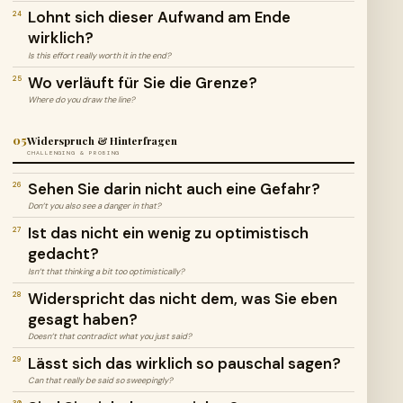
Lohnt sich dieser Aufwand am Ende
24
wirklich?
Is this effort really worth it in the end?
Wo verläuft für Sie die Grenze?
25
Where do you draw the line?
05
Widerspruch & Hinterfragen
CHALLENGING & PROBING
Sehen Sie darin nicht auch eine Gefahr?
26
Don’t you also see a danger in that?
Ist das nicht ein wenig zu optimistisch
27
gedacht?
Isn’t that thinking a bit too optimistically?
Widerspricht das nicht dem, was Sie eben
28
gesagt haben?
Doesn’t that contradict what you just said?
Lässt sich das wirklich so pauschal sagen?
29
Can that really be said so sweepingly?