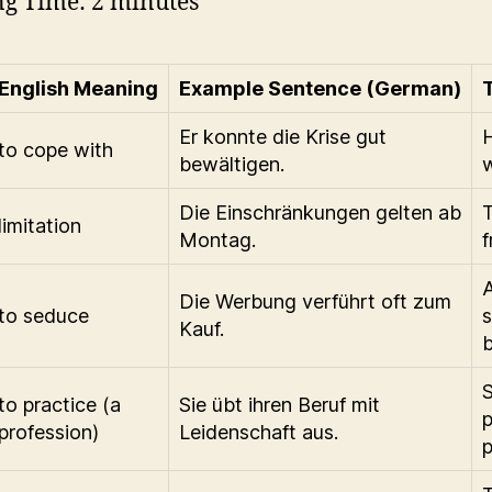
ng Time:
2
minutes
English Meaning
Example Sentence (German)
T
Er konnte die Krise gut
to cope with
bewältigen.
w
Die Einschränkungen gelten ab
T
limitation
Montag.
A
Die Werbung verführt oft zum
to seduce
s
Kauf.
b
S
to practice (a
Sie übt ihren Beruf mit
p
profession)
Leidenschaft aus.
p