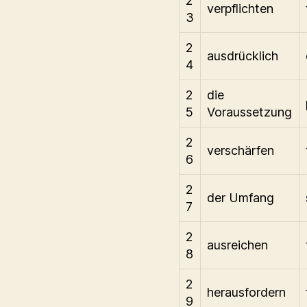
2
verpflichten
3
2
ausdrücklich
4
2
die
5
Voraussetzung
2
verschärfen
6
2
der Umfang
7
2
ausreichen
8
2
herausfordern
9