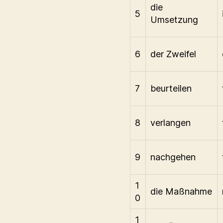
die
5
Umsetzung
6
der Zweifel
7
beurteilen
8
verlangen
9
nachgehen
1
die Maßnahme
0
1