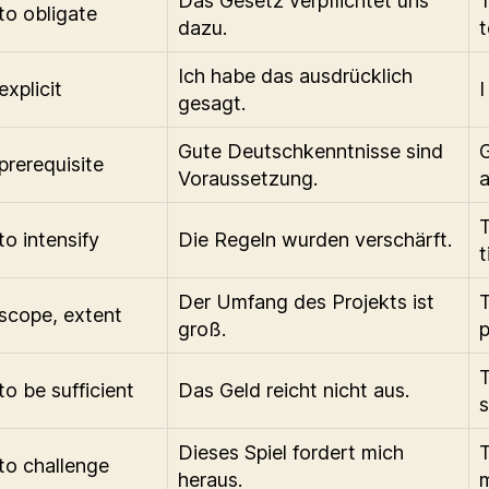
Das Gesetz verpflichtet uns
T
to obligate
dazu.
t
Ich habe das ausdrücklich
explicit
I
gesagt.
Gute Deutschkenntnisse sind
G
prerequisite
Voraussetzung.
a
T
to intensify
Die Regeln wurden verschärft.
t
Der Umfang des Projekts ist
T
scope, extent
groß.
p
T
to be sufficient
Das Geld reicht nicht aus.
s
Dieses Spiel fordert mich
T
to challenge
heraus.