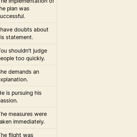
he implementation of
he plan was
uccessful.
 have doubts about
is statement.
ou shouldn’t judge
eople too quickly.
She demands an
xplanation.
e is pursuing his
assion.
The measures were
aken immediately.
he flight was