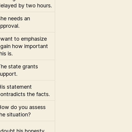
elayed by two hours.
She needs an
pproval.
 want to emphasize
again how important
his is.
he state grants
upport.
is statement
ontradicts the facts.
How do you assess
he situation?
 doubt his honesty.