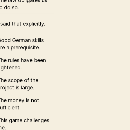
he law obligates us
o do so.
 said that explicitly.
ood German skills
re a prerequisite.
he rules have been
ightened.
he scope of the
roject is large.
he money is not
ufficient.
his game challenges
me.