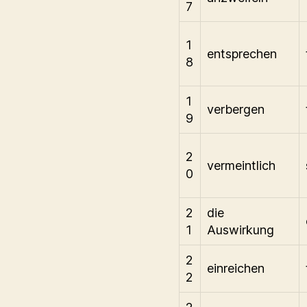
7
1
entsprechen
8
1
verbergen
9
2
vermeintlich
0
2
die
1
Auswirkung
2
einreichen
2