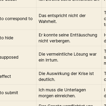
T
Das entspricht nicht der
to correspond to
c
Wahrheit.
t
Er konnte seine Enttäuschung
H
to hide
nicht verbergen.
d
Die vermeintliche Lösung war
supposed
s
ein Irrtum.
m
Die Auswirkung der Krise ist
T
effect
deutlich.
c
Ich muss die Unterlagen
I
to submit
morgen einreichen.