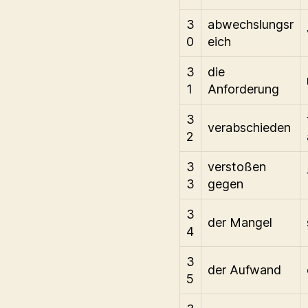
3
abwechslungsr
0
eich
3
die
1
Anforderung
3
verabschieden
2
3
verstoßen
3
gegen
3
der Mangel
4
3
der Aufwand
5