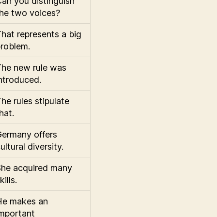
an you distinguish
he two voices?
hat represents a big
roblem.
The new rule was
ntroduced.
he rules stipulate
hat.
Germany offers
ultural diversity.
She acquired many
kills.
He makes an
mportant