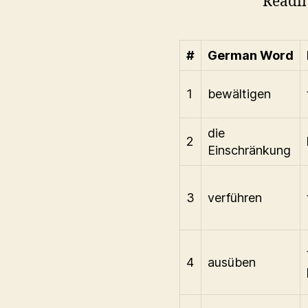
Readi
#
German Word
1
bewältigen
die
2
Einschränkung
3
verführen
4
ausüben