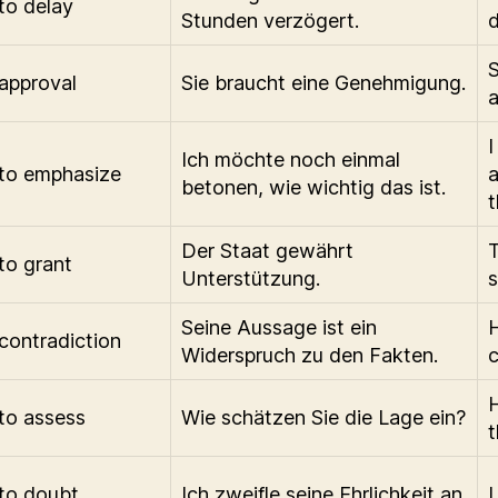
to delay
Stunden verzögert.
d
approval
Sie braucht eine Genehmigung.
a
I
Ich möchte noch einmal
to emphasize
betonen, wie wichtig das ist.
t
Der Staat gewährt
T
to grant
Unterstützung.
s
Seine Aussage ist ein
H
contradiction
Widerspruch zu den Fakten.
c
to assess
Wie schätzen Sie die Lage ein?
t
to doubt
Ich zweifle seine Ehrlichkeit an.
I