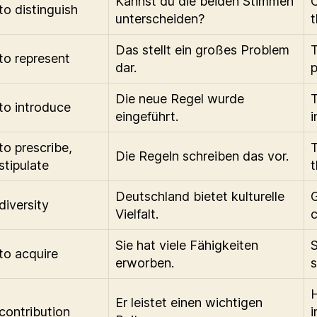
Kannst du die beiden Stimmen
C
to distinguish
unterscheiden?
t
Das stellt ein großes Problem
T
to represent
dar.
p
Die neue Regel wurde
to introduce
eingeführt.
i
to prescribe,
T
Die Regeln schreiben das vor.
stipulate
t
Deutschland bietet kulturelle
diversity
Vielfalt.
c
Sie hat viele Fähigkeiten
to acquire
erworben.
s
Er leistet einen wichtigen
contribution
i