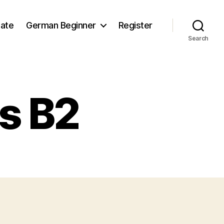
iate
German Beginner
Register
Search
s B2