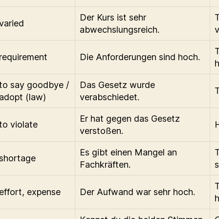
Der Kurs ist sehr
T
varied
abwechslungsreich.
v
T
requirement
Die Anforderungen sind hoch.
h
to say goodbye /
Das Gesetz wurde
adopt (law)
verabschiedet.
Er hat gegen das Gesetz
to violate
H
verstoßen.
Es gibt einen Mangel an
T
shortage
Fachkräften.
s
T
effort, expense
Der Aufwand war sehr hoch.
h