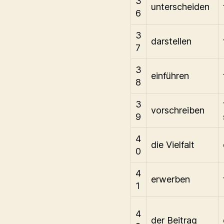
3
unterscheiden
6
3
darstellen
7
3
einführen
8
3
vorschreiben
9
4
die Vielfalt
0
4
erwerben
1
4
der Beitrag