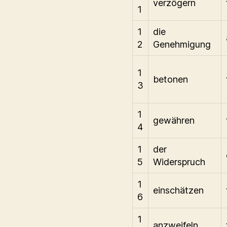
verzögern
1
1
die
2
Genehmigung
1
betonen
3
1
gewähren
4
1
der
5
Widerspruch
1
einschätzen
6
1
anzweifeln