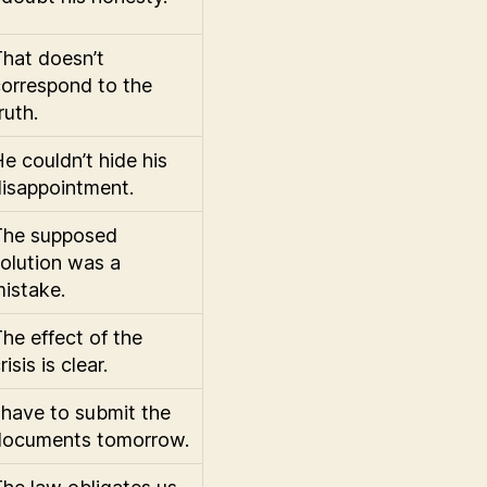
hat doesn’t
orrespond to the
ruth.
e couldn’t hide his
isappointment.
The supposed
olution was a
istake.
he effect of the
risis is clear.
 have to submit the
documents tomorrow.