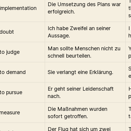
T
Die Umsetzung des Plans war
implementation
t
erfolgreich.
s
Ich habe Zweifel an seiner
I
doubt
Aussage.
h
Man sollte Menschen nicht zu
Y
to judge
schnell beurteilen.
p
to demand
Sie verlangt eine Erklärung.
e
Er geht seiner Leidenschaft
H
to pursue
nach.
p
Die Maßnahmen wurden
measure
sofort getroffen.
t
Der Flug hat sich um zwei
T