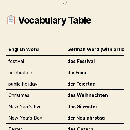
Vocabulary Table
English Word
German Word (with article
festival
das Festival
celebration
die Feier
public holiday
der Feiertag
Christmas
das Weihnachten
New Year’s Eve
das Silvester
New Year’s Day
der Neujahrstag
Easter
das Ostern