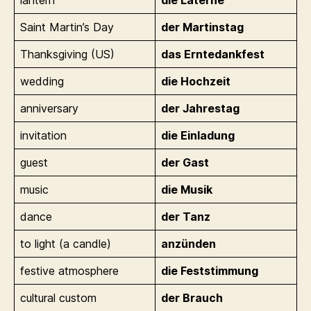
lantern
die Laterne
Saint Martin’s Day
der Martinstag
Thanksgiving (US)
das Erntedankfest
wedding
die Hochzeit
anniversary
der Jahrestag
invitation
die Einladung
guest
der Gast
music
die Musik
dance
der Tanz
to light (a candle)
anzünden
festive atmosphere
die Feststimmung
cultural custom
der Brauch