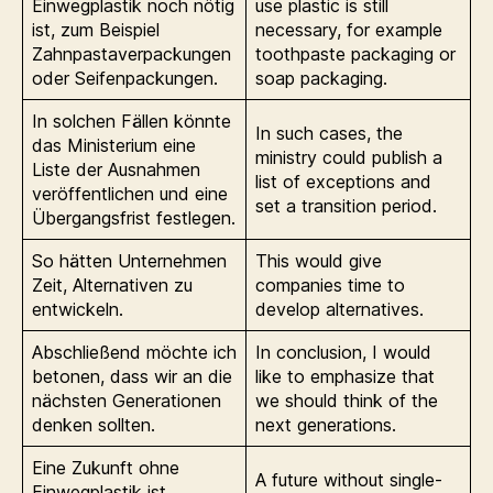
Einwegplastik noch nötig
use plastic is still
ist, zum Beispiel
necessary, for example
Zahnpastaverpackungen
toothpaste packaging or
oder Seifenpackungen.
soap packaging.
In solchen Fällen könnte
In such cases, the
das Ministerium eine
ministry could publish a
Liste der Ausnahmen
list of exceptions and
veröffentlichen und eine
set a transition period.
Übergangsfrist festlegen.
So hätten Unternehmen
This would give
Zeit, Alternativen zu
companies time to
entwickeln.
develop alternatives.
Abschließend möchte ich
In conclusion, I would
betonen, dass wir an die
like to emphasize that
nächsten Generationen
we should think of the
denken sollten.
next generations.
Eine Zukunft ohne
A future without single-
Einwegplastik ist