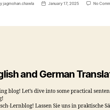
By
jagmohan.chawla
January 17, 2025
No Comm
t
Post
hor
date
ish and German Translat
ng blog! Let’s dive into some practical sent
g!
ch-Lernblog! Lassen Sie uns in praktische 