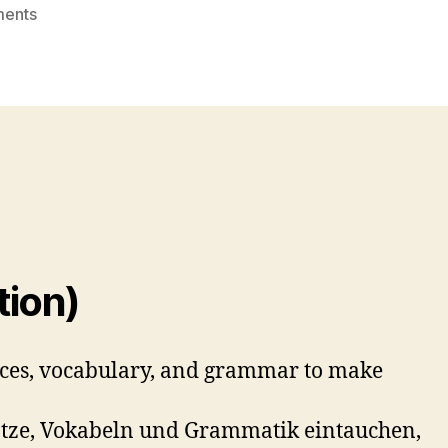
on
ents
German
Conversations
–
Day
10(Visit
to
the
Apartment)
ion)
ences, vocabulary, and grammar to make
Sätze, Vokabeln und Grammatik eintauchen,