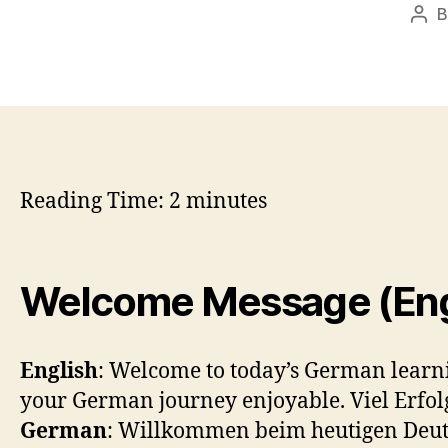
Pos
aut
Reading Time:
2
minutes
Welcome Message (Engl
English
: Welcome to today’s German learni
your German journey enjoyable. Viel Erfol
German
: Willkommen beim heutigen Deuts