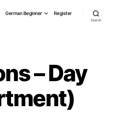
German Beginner
Register
Search
ns – Day
artment)