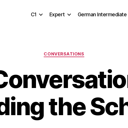
C1
Expert
German Intermediate
Categories
CONVERSATIONS
onversatio
ding the Sc