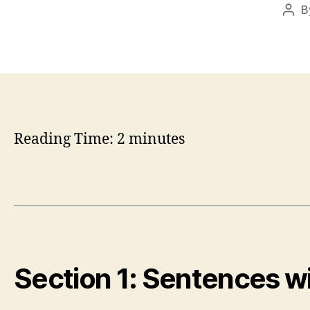
B
Pos
auth
Reading Time:
2
minutes
Section 1: Sentences w