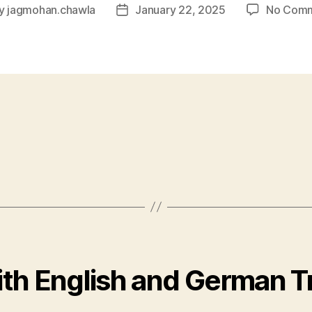
y
jagmohan.chawla
January 22, 2025
No Com
t
Post
or
date
ith English and German T