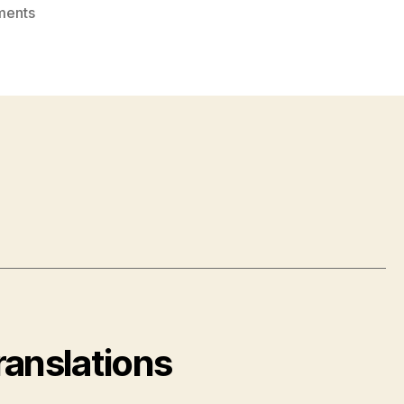
on
ments
German
Conversations
Day
15
(Finding
the
School)
ranslations