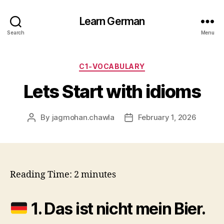
Learn German
Search
Menu
Categories
C1-VOCABULARY
Lets Start with idioms
By
jagmohan.chawla
February 1, 2026
Post
Post
author
date
Reading Time:
2
minutes
1.
Das ist nicht mein Bier.