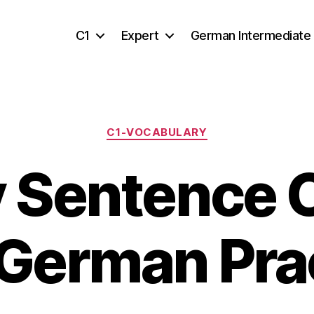
C1
Expert
German Intermediate
Categories
C1-VOCABULARY
 Sentence C
 German Pra