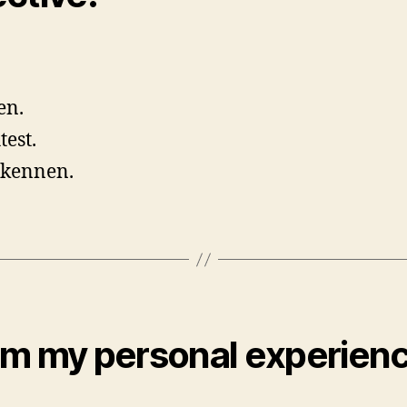
en.
test.
rkennen.
from my personal experien