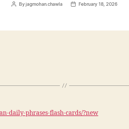
By
jagmohan.chawla
February 18, 2026
Post
Post
author
date
an-daily-phrases-flash-cards/?new