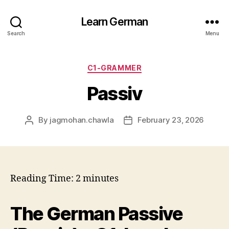
Learn German
Search
Menu
Categories
C1-GRAMMER
Passiv
By
jagmohan.chawla
February 23, 2026
Post
Post
author
date
Reading Time:
2
minutes
The German Passive