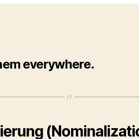
them everywhere.
sierung (Nominalizati