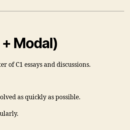
e + Modal)
r of C1 essays and discussions.
lved as quickly as possible.
ularly.