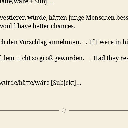
hätte/wäre + Subj. …
vestieren würde, hätten junge Menschen bess
would have better chances.
h den Vorschlag annehmen. → If I were in his
blem nicht so groß geworden. → Had they rea
 würde/hätte/wäre [Subjekt]…