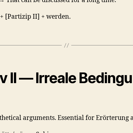
 That can be discussed for a long time.
 [Partizip II] + werden.
v II — Irreale Beding
etical arguments. Essential for Erörterung 