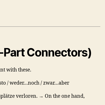
o-Part Connectors)
t with these.
esto / weder…noch / zwar…aber
tsplätze verloren. → On the one hand,