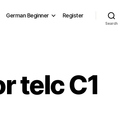
German Beginner
Register
Search
r telc C1