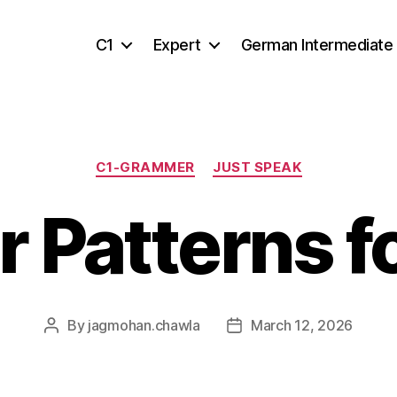
C1
Expert
German Intermediate
Categories
C1-GRAMMER
JUST SPEAK
 Patterns fo
By
jagmohan.chawla
March 12, 2026
Post
Post
author
date