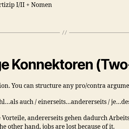
rtizip I/II + Nomen
lige Konnektoren (Tw
n. You can structure any pro/contra argumen
l…als auch / einerseits…andererseits / je…d
ele Vorteile, andererseits gehen dadurch Arbei
e other hand, jobs are lost because of it.