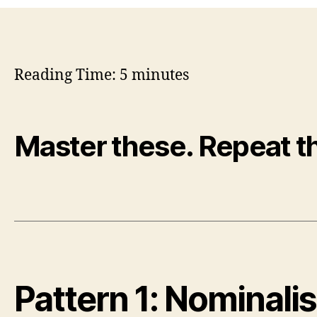
Reading Time:
5
minutes
Master these. Repeat 
Pattern 1: Nominali