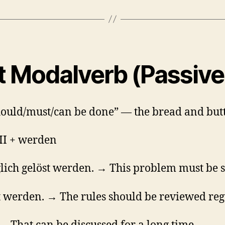
it Modalverb (Passiv
hould/must/can be done” — the bread and butte
II + werden
ich gelöst werden. → This problem must be so
 werden. → The rules should be reviewed reg