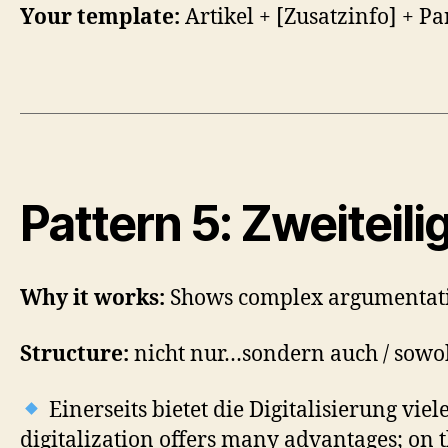
Your template:
Artikel + [Zusatzinfo] + Pa
Pattern 5: Zweitei
Why it works:
Shows complex argumentatio
Structure:
nicht nur…sondern auch / sowoh
Einerseits bietet die Digitalisierung vi
digitalization offers many advantages; on th