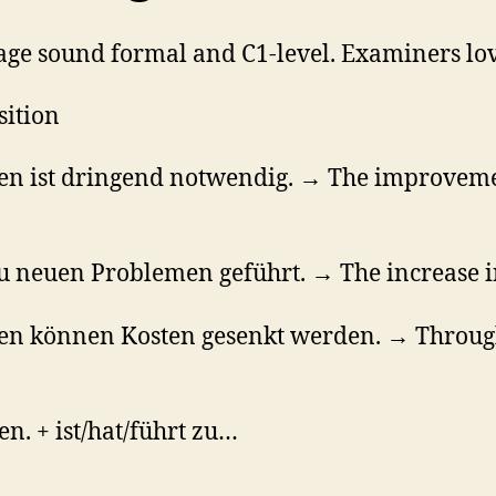
ge sound formal and C1-level. Examiners love
sition
n ist dringend notwendig. → The improvemen
 neuen Problemen geführt. → The increase in
n können Kosten gesenkt werden. → Through 
n. + ist/hat/führt zu…