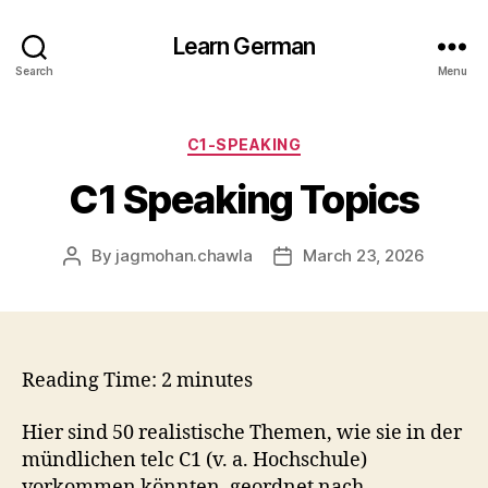
Learn German
Search
Menu
Categories
C1-SPEAKING
C1 Speaking Topics
By
jagmohan.chawla
March 23, 2026
Post
Post
author
date
Reading Time:
2
minutes
Hier sind 50 realistische Themen, wie sie in der
mündlichen telc C1 (v. a. Hochschule)
vorkommen könnten, geordnet nach