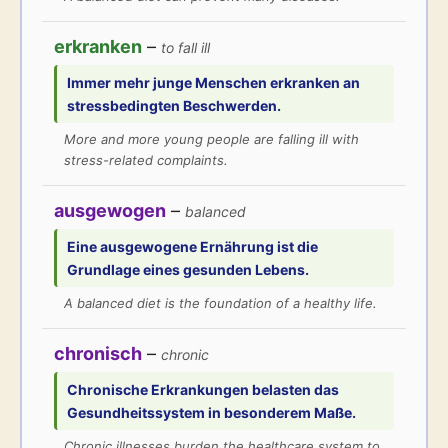
erkranken
–
to fall ill
Immer mehr junge Menschen
erkranken
an
stressbedingten Beschwerden.
More and more young people are falling ill with
stress-related complaints.
ausgewogen
–
balanced
Eine
ausgewogene
Ernährung ist die
Grundlage eines gesunden Lebens.
A balanced diet is the foundation of a healthy life.
chronisch
–
chronic
Chronische
Erkrankungen belasten das
Gesundheitssystem in besonderem Maße.
Chronic illnesses burden the healthcare system to