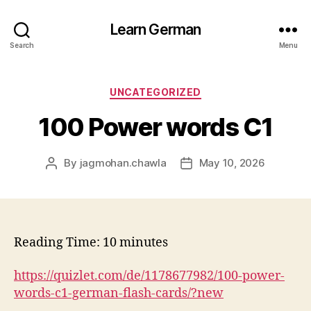
Learn German
Search
Menu
Categories
UNCATEGORIZED
100 Power words C1
By
jagmohan.chawla
May 10, 2026
Post
Post
author
date
Reading Time:
10
minutes
https://quizlet.com/de/1178677982/100-power-
words-c1-german-flash-cards/?new