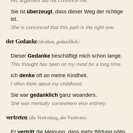
His argument did not convince me.
Sie ist
überzeugt
, dass dieser Weg der richtige
ist.
She is convinced that this path is the right one.
der Gedanke
(denken, gedanklich)
Dieser
Gedanke
beschäftigt mich schon lange.
This thought has been on my mind for a long time.
Ich
denke
oft an meine Kindheit.
I often think about my childhood.
Sie war
gedanklich
ganz woanders.
She was mentally somewhere else entirely.
vertreten
(die Vertretung, der Vertreter)
Er
vertritt
die Meinung, dass mehr Bildung nötig