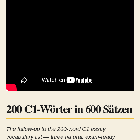
200 C1-Wörter in 600 Sätzen
The follow-up to the 200-word C1 essay
vocabulary list — three natural, exam-ready