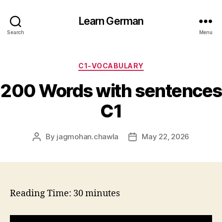
Learn German
Search
Menu
Categories
C1-VOCABULARY
200 Words with sentences
C1
By
jagmohan.chawla
May 22, 2026
Post
Post
author
date
Reading Time:
30
minutes