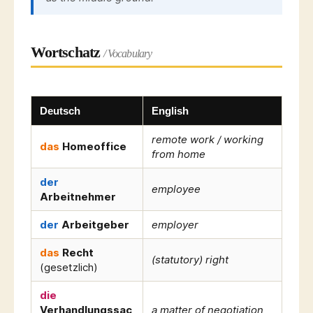
Wortschatz
/ Vocabulary
Deutsch
English
remote work / working
das
Homeoffice
from home
der
employee
Arbeitnehmer
der
Arbeitgeber
employer
das
Recht
(statutory) right
(gesetzlich)
die
Verhandlungssac
a matter of negotiation