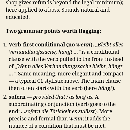
shop gives refunds beyond the legal minimum);
here applied to a boss. Sounds natural and
educated.
Two grammar points worth flagging:
Verb-first conditional (no
wenn
).
„Bleibt alles
Verhandlungssache, hängt …”
is a conditional
clause with the verb pulled to the front instead
of
„Wenn alles Verhandlungssache bleibt, hängt
…”
. Same meaning, more elegant and compact
— a typical C1 stylistic move. The main clause
then often starts with the verb (here
hängt
).
sofern
—
provided that / as long as.
A
subordinating conjunction (verb goes to the
end:
…sofern die Tätigkeit es zulässt
). More
precise and formal than
wenn
; it adds the
nuance of a condition that must be met.