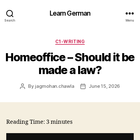
Learn German
Search
Menu
Categories
C1-WRITING
Homeoffice – Should it be
made a law?
By
jagmohan.chawla
June 15, 2026
Post
Post
author
date
Reading Time:
3
minutes