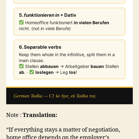
5.
funktionieren in
+ Dativ
Homeoffice funktioniert
in vielen Berufen
nicht. (not
in viele Berufe
)
6. Separable verbs
Keep them whole in the infinitive, split them in a
main clause.
Stellen
abbauen
→ Arbeitgeber
bauen
Stellen
ab
. ·
loslegen
→ Leg
los
!
German Tadka — C1 ke liye, ek Tadka roz.
Note :
Translation:
“If everything stays a matter of negotiation,
home office depends on the employer’s