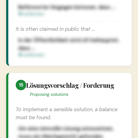
Befürworter hingegen betonen, dass …
It is often claimed in public that …
In der Öffentlichkeit wird oft behauptet,
dass …
Lösungsvorschlag / Forderung
15
Proposing solutions
To implement a sensible solution, a balance
must be found.
Um eine sinnvolle Lösung umzusetzen,
muss ein Gleichgewicht gefunden