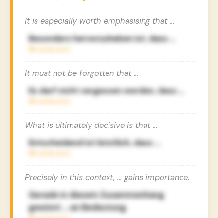
It is especially worth emphasising that …
Besonders hervorzuheben ist, dass …
It must not be forgotten that …
Es darf nicht vergessen werden, dass …
What is ultimately decisive is that …
Entscheidend ist letztlich, dass …
Precisely in this context, … gains importance.
Gerade in diesem Zusammenhang
gewinnt … an Bedeutung.