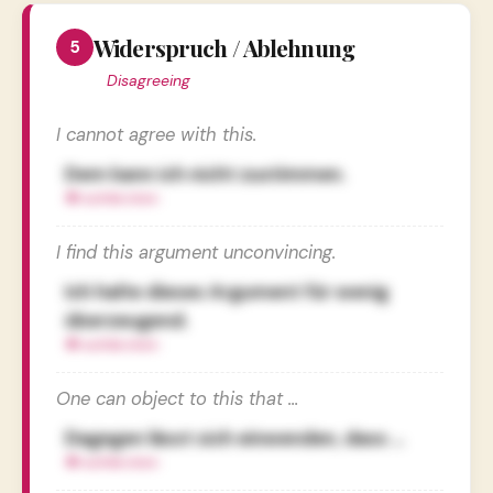
Widerspruch / Ablehnung
5
Disagreeing
I cannot agree with this.
Dem kann ich nicht zustimmen.
I find this argument unconvincing.
Ich halte dieses Argument für wenig
überzeugend.
One can object to this that …
Dagegen lässt sich einwenden, dass …