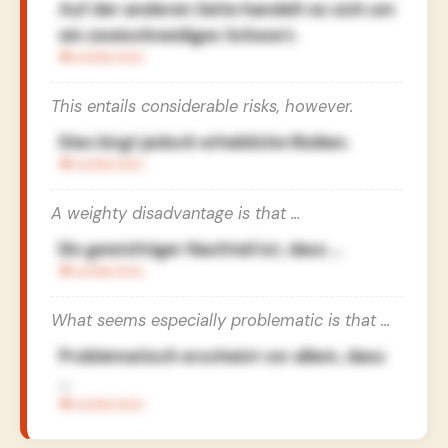
Auf der anderen Seite handelt es sich um
ein zweischneidiges Schwert.
This entails considerable risks, however.
Dies birgt jedoch erhebliche Risiken.
A weighty disadvantage is that …
Ein gewichtiger Nachteil ist, dass …
What seems especially problematic is that …
Problematisch erscheint vor allem, dass
…