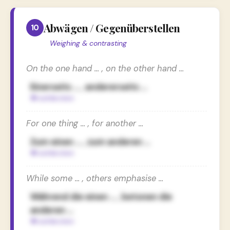
Abwägen / Gegenüberstellen
10
Weighing & contrasting
On the one hand … , on the other hand …
Einerseits … , andererseits …
For one thing … , for another …
Zum einen … , zum anderen …
While some … , others emphasise …
Während die einen … , betonen die
anderen …