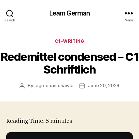
Learn German
Search
Menu
Categories
C1-WRITING
Redemittel condensed – C1
Schriftlich
By
jagmohan.chawla
June 20, 2026
Post
Post
author
date
Reading Time:
5
minutes