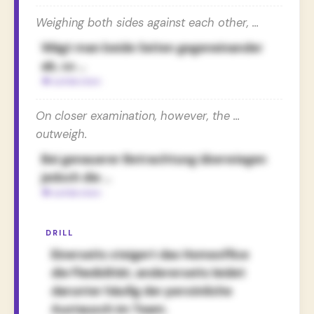
Weighing both sides against each other, …
Wägt man beide Seiten gegeneinander
ab, so …
On closer examination, however, the …
outweigh.
Bei genauerer Betrachtung überwiegen
jedoch die …
DRILL
Einerseits steigert das Homeoffice
die Flexibilität, andererseits leidet
darunter häufig der persönliche
Austausch im Team.