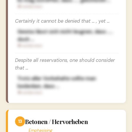
Es mag zutreffen, dass … , gleichwohl …
Certainly it cannot be denied that … , yet …
Gewiss lässt sich nicht leugnen, dass … ,
doch …
Despite all reservations, one should consider
that …
Trotz aller Vorbehalte sollte man
bedenken, dass …
Betonen / Hervorheben
13
Emphasising