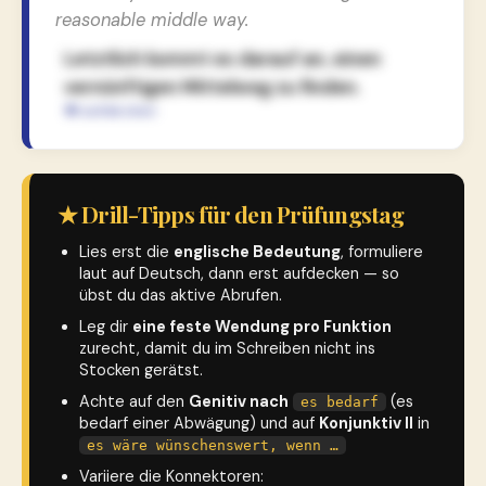
reasonable middle way.
Letztlich kommt es darauf an, einen
vernünftigen Mittelweg zu finden.
★ Drill-Tipps für den Prüfungstag
Lies erst die
englische Bedeutung
, formuliere
laut auf Deutsch, dann erst aufdecken — so
übst du das aktive Abrufen.
Leg dir
eine feste Wendung pro Funktion
zurecht, damit du im Schreiben nicht ins
Stocken gerätst.
Achte auf den
Genitiv nach
(es
es bedarf
bedarf einer Abwägung) und auf
Konjunktiv II
in
es wäre wünschenswert, wenn …
Variiere die Konnektoren: