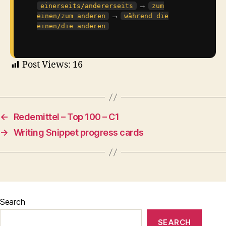
→
einerseits/andererseits
zum
→
einen/zum anderen
während die
einen/die anderen
Post Views:
16
←
Redemittel – Top 100 – C1
→
Writing Snippet progress cards
Search
SEARCH