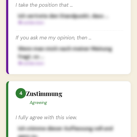
I take the position that …
Ich vertrete den Standpunkt, dass …
If you ask me my opinion, then …
Wenn man mich nach meiner Meinung
fragt, so …
Zustimmung
4
Agreeing
I fully agree with this view.
Ich stimme dieser Auffassung voll und
ganz zu.