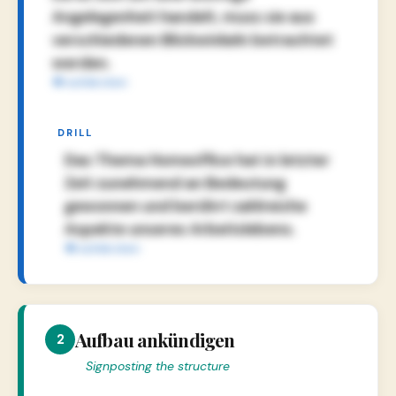
Angelegenheit handelt, muss sie aus
verschiedenen Blickwinkeln betrachtet
werden.
DRILL
Das Thema Homeoffice hat in letzter
Zeit zunehmend an Bedeutung
gewonnen und berührt zahlreiche
Aspekte unseres Arbeitslebens.
Aufbau ankündigen
2
Signposting the structure