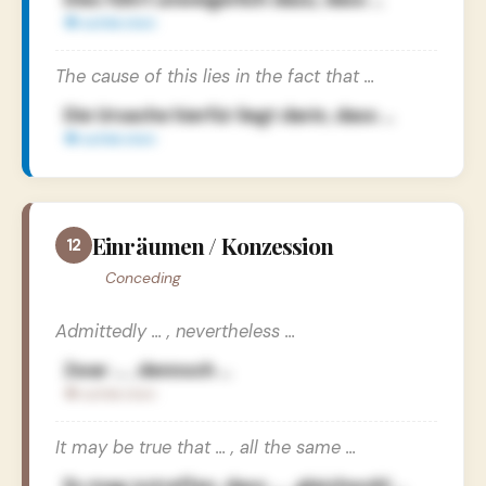
The cause of this lies in the fact that …
Die Ursache hierfür liegt darin, dass …
Einräumen / Konzession
12
Conceding
Admittedly … , nevertheless …
Zwar … , dennoch …
It may be true that … , all the same …