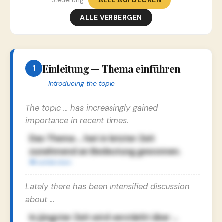
ALLE AUFDECKEN
Steuerung:
ALLE VERBERGEN
Einleitung — Thema einführen
1
Introducing the topic
The topic … has increasingly gained
importance in recent times.
Das Thema … hat in letzter Zeit
zunehmend an Bedeutung gewonnen.
Lately there has been intensified discussion
about …
In jüngster Zeit wird verstärkt über …