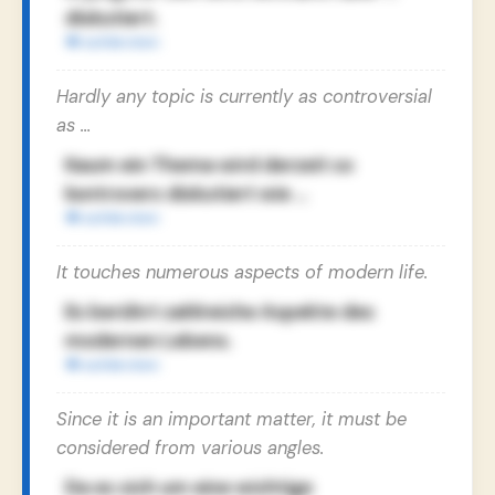
diskutiert.
Hardly any topic is currently as controversial
as …
Kaum ein Thema wird derzeit so
kontrovers diskutiert wie …
It touches numerous aspects of modern life.
Es berührt zahlreiche Aspekte des
modernen Lebens.
Since it is an important matter, it must be
considered from various angles.
Da es sich um eine wichtige