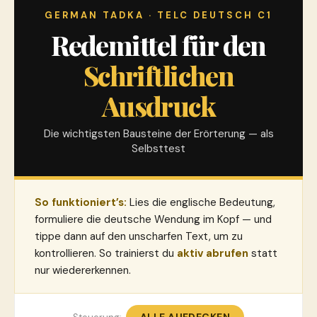
GERMAN TADKA · TELC DEUTSCH C1
Redemittel für den
Schriftlichen
Ausdruck
Die wichtigsten Bausteine der Erörterung — als
Selbsttest
So funktioniert’s:
Lies die englische Bedeutung,
formuliere die deutsche Wendung im Kopf — und
tippe dann auf den unscharfen Text, um zu
kontrollieren. So trainierst du
aktiv abrufen
statt
nur wiedererkennen.