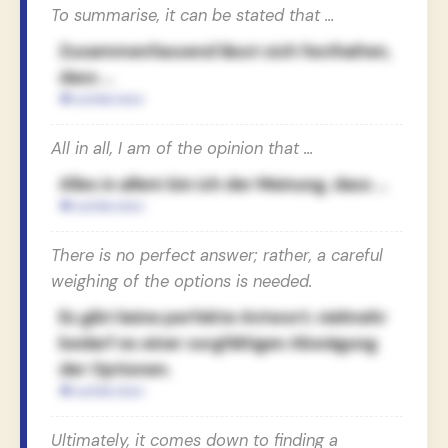
To summarise, it can be stated that …
Zusammenfassend lässt sich festhalten,
dass …
All in all, I am of the opinion that …
Alles in allem bin ich der Meinung, dass …
There is no perfect answer; rather, a careful
weighing of the options is needed.
Es gibt keine perfekte Antwort; vielmehr
bedarf es einer sorgfältigen Abwägung
der Optionen.
Ultimately, it comes down to finding a