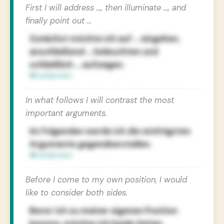
First I will address …, then illuminate …, and
finally point out …
Zunächst möchte ich auf … eingehen,
anschließend … beleuchten und
schließlich … aufzeigen.
In what follows I will contrast the most
important arguments.
Im Folgenden werde ich die wichtigsten
Argumente gegenüberstellen.
Before I come to my own position, I would
like to consider both sides.
Bevor ich zu meiner eigenen Position
komme, möchte ich beide Seiten