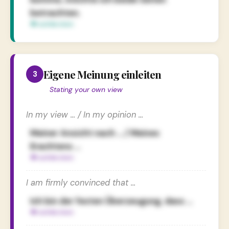
betrachten.
Eigene Meinung einleiten
3
Stating your own view
In my view … / In my opinion …
Meiner Ansicht nach … / Meines
Erachtens …
I am firmly convinced that …
Ich bin der festen Überzeugung, dass …