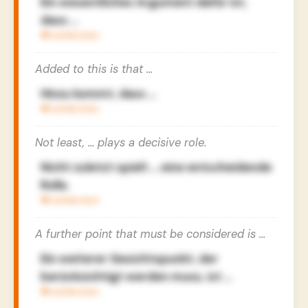
Ein wesentliches Argument dafür ist,
dass …
Added to this is that …
Hinzu kommt, dass …
Not least, … plays a decisive role.
Nicht zuletzt spielt … eine entscheidende
Rolle.
A further point that must be considered is …
Ein weiterer Gesichtspunkt, der
berücksichtigt werden muss, ist …